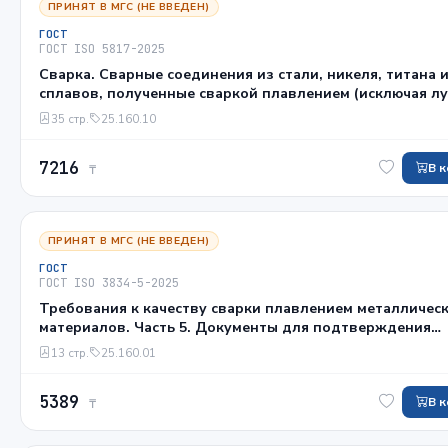
ПРИНЯТ В МГС (НЕ ВВЕДЕН)
ГОСТ
ГОСТ ISO 5817-2025
Сварка. Сварные соединения из стали, никеля, титана и
сплавов, полученные сваркой плавлением (исключая л
способы сварки). Уровни качества
35 стр.
25.160.10
7216
В 
₸
ПРИНЯТ В МГС (НЕ ВВЕДЕН)
ГОСТ
ГОСТ ISO 3834-5-2025
Требования к качеству сварки плавлением металличес
материалов. Часть 5. Документы для подтверждения
соответствия требованиям к качеству ISO 3834-2, ISO 3
13 стр.
25.160.01
или ISO 3834-4
5389
В 
₸