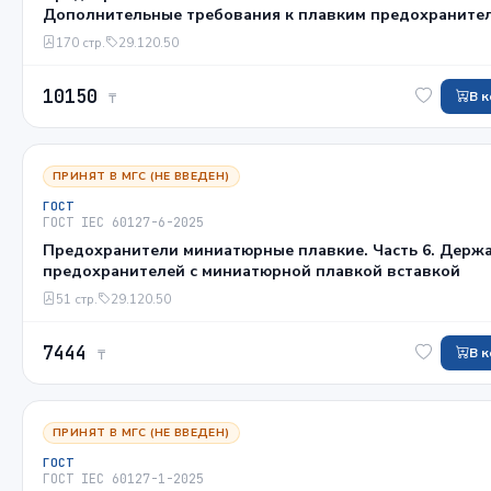
Дополнительные требования к плавким предохраните
промышленного назначения
170 стр.
29.120.50
10150
В 
₸
ПРИНЯТ В МГС (НЕ ВВЕДЕН)
ГОСТ
ГОСТ IEC 60127-6-2025
Предохранители миниатюрные плавкие. Часть 6. Держ
предохранителей с миниатюрной плавкой вставкой
51 стр.
29.120.50
7444
В 
₸
ПРИНЯТ В МГС (НЕ ВВЕДЕН)
ГОСТ
ГОСТ IEC 60127-1-2025