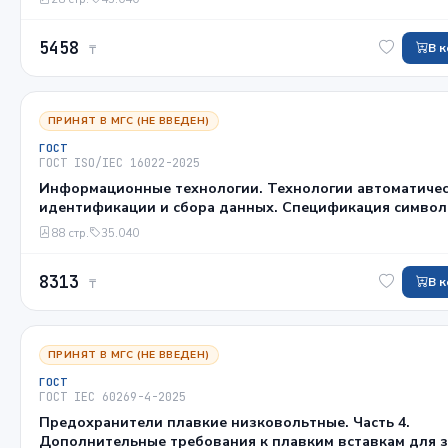
5458
В 
₸
ПРИНЯТ В МГС (НЕ ВВЕДЕН)
ГОСТ
ГОСТ ISO/IEC 16022-2025
Информационные технологии. Технологии автоматиче
идентификации и сбора данных. Спецификация символ
штрихового кода Data Matrix
88 стр.
35.040
8313
В 
₸
ПРИНЯТ В МГС (НЕ ВВЕДЕН)
ГОСТ
ГОСТ IEС 60269-4-2025
Предохранители плавкие низковольтные. Часть 4.
Дополнительные требования к плавким вставкам для 