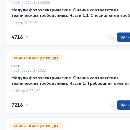
ГОСТ 35322.1.1-2025
Модули фотоэлектрические. Оценка соответствия
техническим требованиям. Часть 1.1. Специальные тре
к испытаниям фотоэлектрических модулей на основе
9 стр.
27.160
кристаллического кремния
4716
В 
₸
ПРИНЯТ В МГС (НЕ ВВЕДЕН)
ГОСТ
ГОСТ 35322.1-2025
Модули фотоэлектрические. Оценка соответствия
техническим требованиям. Часть 1. Требования к испы
40 стр.
27.160
7216
В 
₸
ПРИНЯТ В МГС (НЕ ВВЕДЕН)