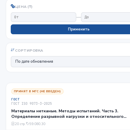
ЦЕНА (₸)
—
Применить
СОРТИРОВКА
ПРИНЯТ В МГС (НЕ ВВЕДЕН)
ГОСТ
ГОСТ ISO 9073-3-2025
Материалы нетканые. Методы испытаний. Часть 3.
Определение разрывной нагрузки и относительного
удлинения при разрыве методом полоски
20 стр.
59.080.30