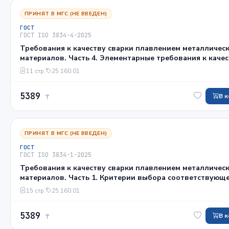
ПРИНЯТ В МГС (НЕ ВВЕДЕН)
ГОСТ
ГОСТ ISO 3834-4-2025
Требования к качеству сварки плавлением металличес
материалов. Часть 4. Элементарные требования к каче
11 стр.
25.160.01
5389
В 
₸
ПРИНЯТ В МГС (НЕ ВВЕДЕН)
ГОСТ
ГОСТ ISO 3834-1-2025
Требования к качеству сварки плавлением металличес
материалов. Часть 1. Критерии выбора соответствующ
уровня требований к качеству
15 стр.
25.160.01
5389
В 
₸