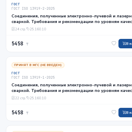
ГОСТ
ГОСТ ISO 13919-2-2025
Соединения, полученные электронно-лучевой и лазер
сваркой. Требования и рекомендации по уровням качес
Часть 2. Алюминий, магний и их сплавы и чистая мед
24 стр.
25.160.10
5458
В 
₸
ПРИНЯТ В МГС (НЕ ВВЕДЕН)
ГОСТ
ГОСТ ISO 13919-1-2025
Соединения, полученные электронно-лучевой и лазер
сваркой. Требования и рекомендации по уровням качес
Часть 1. Сталь, никель, титан и их сплавы
22 стр.
25.160.10
5458
В 
₸