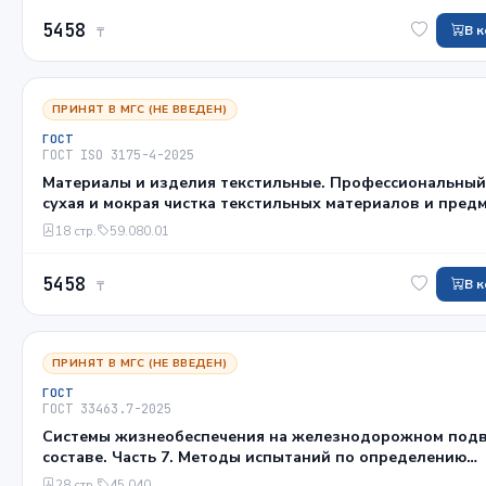
5458
В 
₸
ПРИНЯТ В МГС (НЕ ВВЕДЕН)
ГОСТ
ГОСТ ISO 3175-4-2025
Материалы и изделия текстильные. Профессиональный
сухая и мокрая чистка текстильных материалов и пред
одежды. Часть 4. Метод проведения испытаний при чис
18 стр.
59.080.01
отделке с применением имитации мокрой чистки
5458
В 
₸
ПРИНЯТ В МГС (НЕ ВВЕДЕН)
ГОСТ
ГОСТ 33463.7-2025
Системы жизнеобеспечения на железнодорожном под
составе. Часть 7. Методы испытаний по определению
эргономических показателей
28 стр.
45.040