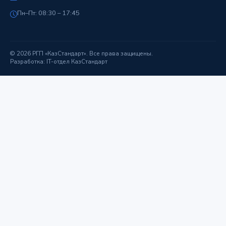
Пн–Пт: 08:30 – 17:45
© 2026 РГП «КазСтандарт». Все права защищены.
Разработка: IT-отдел КазСтандарт