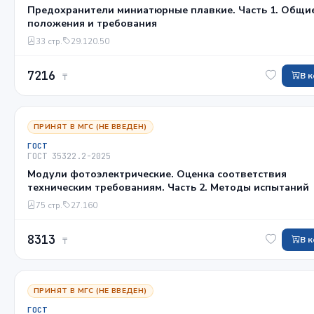
Предохранители миниатюрные плавкие. Часть 1. Общи
положения и требования
33 стр.
29.120.50
7216
В 
₸
ПРИНЯТ В МГС (НЕ ВВЕДЕН)
ГОСТ
ГОСТ 35322.2-2025
Модули фотоэлектрические. Оценка соответствия
техническим требованиям. Часть 2. Методы испытаний
75 стр.
27.160
8313
В 
₸
ПРИНЯТ В МГС (НЕ ВВЕДЕН)
ГОСТ