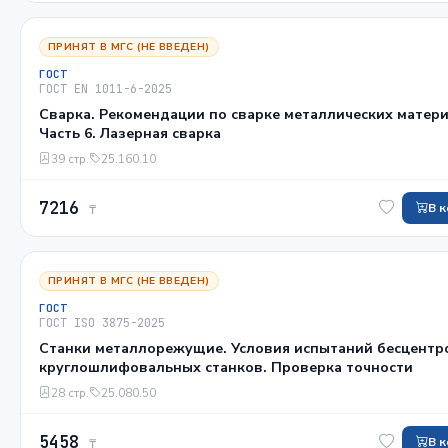
ПРИНЯТ В МГС (НЕ ВВЕДЕН)
ГОСТ
ГОСТ EN 1011-6-2025
Сварка. Рекомендации по сварке металлических матери
Часть 6. Лазерная сварка
39 стр.
25.160.10
7216
В 
₸
ПРИНЯТ В МГС (НЕ ВВЕДЕН)
ГОСТ
ГОСТ ISO 3875-2025
Станки металлорежущие. Условия испытаний бесцентр
круглошлифовальных станков. Проверка точности
28 стр.
25.080.50
5458
В 
₸