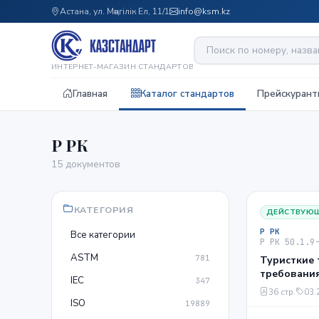
Астана, ул. Мәңгілік Ел, 11/1
info@ksm.kz
ИНТЕРНЕТ-МАГАЗИН СТАНДАРТОВ
Главная
Каталог стандартов
Прейскурант
Р РК
15 документов
КАТЕГОРИЯ
ДЕЙСТВУЮ
Р РК
Все категории
Р РК 50.1.9
ASTM
781
Туристкие
требовани
IEC
347
36 стр.
03.
ISO
19889