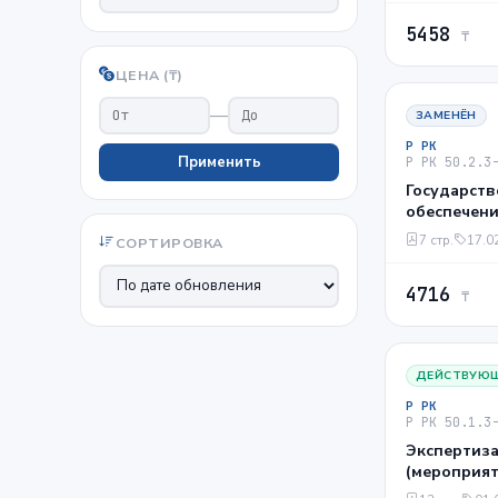
Введен вза
5458
₸
ЦЕНА (₸)
—
ЗАМЕНЁН
Р РК
Применить
Р РК 50.2.3
Государств
обеспечени
Республики
7 стр.
17.0
СОРТИРОВКА
калибровки
Калиброво
4716
требования
₸
РК 15-94
ДЕЙСТВУЮ
Р РК
Р РК 50.1.3
Экспертиз
(мероприят
метрологич