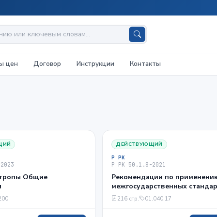
ы цен
Договор
Инструкции
Контакты
ЩИЙ
ДЕЙСТВУЮЩИЙ
Р РК
-2023
Р РК 50.1.8-2021
 тропы Общие
Рекомендации по применени
я
межгосударственных станда
ГОСТ 8.586.1-2005, ГОСТ 8.586
200
216 стр.
01.040.17
2005, ГОСТ 8.586.5-2005