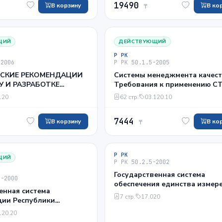
19490
В корзину
В ко
₸
ЩИЙ
ДЕЙСТВУЮЩИЙ
Р РК
-2006
Р РК 50.1.5-2005
СКИЕ РЕКОМЕНДАЦИИ
Системы менеджмента качес
У И РАЗРАБОТКЕ
Требования к применению СТ
 ТЕХНИЧЕСКИХ
ИСО 9001 в государственных
120
62 стр.
03.120.10
ТОВ
органах Республики Казахста
7444
В корзину
В ко
₸
Р РК
ЩИЙ
Р РК 50.2.5-2002
Государственная система
1-2000
обеспечения единства измер
енная система
Республики Казахстан. Типов
7 стр.
17.020
ции Республики
положение о специализиров
 Оплата работ по
организациях государственн
120.20
ии продукции и услуг -
службы стандартных образц