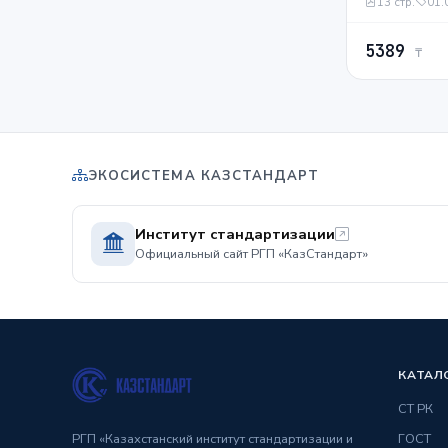
13 стр.
01.
государств
региональн
5389
программ.
₸
ЭКОСИСТЕМА КАЗСТАНДАРТ
Институт стандартизации
Официальный сайт РГП «КазСтандарт»
КАТАЛ
СТ РК
РГП «Казахстанский институт стандартизации и
ГОСТ