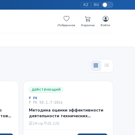
KZ
RU
Избранное
Корзина
Войти
ДЕЙСТВУЮЩИЙ
Р РК
Р РК 50.1.7-2016
ю
Методика оценки эффективности
ртов
деятельности технических
.2-
комитетов по стандартизации
24 стр.
01.120