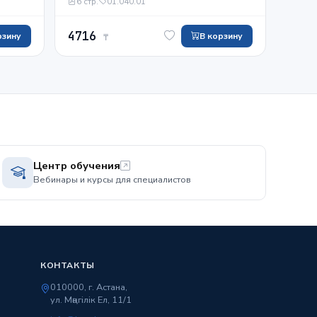
6 стр.
01.040.01
х,
стандартов и нормативных
документов. Основные положения.
4716
м
рзину
В корзину
₸
Центр обучения
Вебинары и курсы для специалистов
КОНТАКТЫ
010000, г. Астана,
ул. Мәңгілік Ел, 11/1