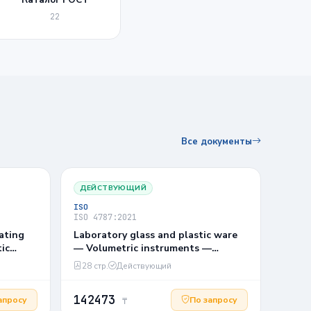
22
Все документы
ДЕЙСТВУЮЩИЙ
ISO
ISO 4787:2021
ating
Laboratory glass and plastic ware
ic
— Volumetric instruments —
C1,2
Methods for testing of capacity and
28 стр.
Действующий
for use
142473
апросу
По запросу
₸