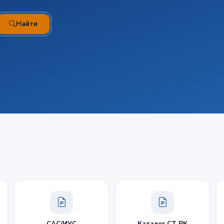
Найти
САС/ИУС
Каталог СТ РК