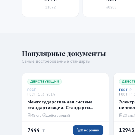
11072
30208
Популярные документы
Самые востребованные стандарты
ДЕЙСТВУЮЩИЙ
ДЕЙСТ
ГОСТ
ГОСТ Р
ГОСТ 1.3-2014
ГОСТ Р 
Межгосударственная система
Электр
стандартизации. Стандарты
ниппел
межгосударственные. Правила
услови
49 стр.
Действующий
20 стр.
разработки на основе
международных и региональных
7444
1294
стандартов
В корзину
₸