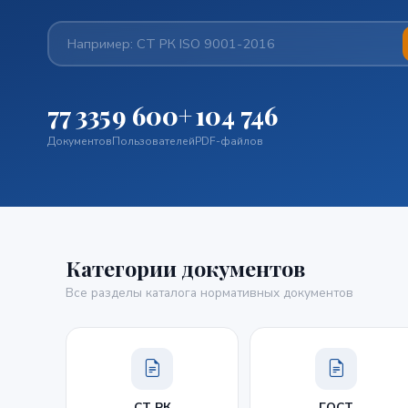
77 335
9 600+
104 746
Документов
Пользователей
PDF-файлов
Категории документов
Все разделы каталога нормативных документов
СТ РК
ГОСТ