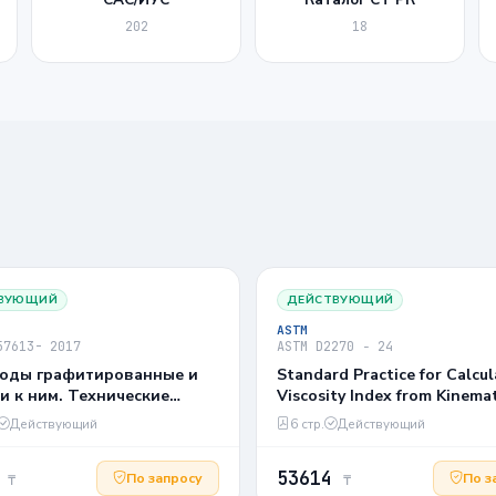
202
18
ВУЮЩИЙ
ДЕЙСТВУЮЩИЙ
ASTM
57613- 2017
ASTM D2270 − 24
оды графитированные и
Standard Practice for Calcul
и к ним. Технические
Viscosity Index from Kinemat
я.
Viscosity at 40 °C and 100 °
Действующий
6 стр.
Действующий
5
53614
По запросу
По з
₸
₸