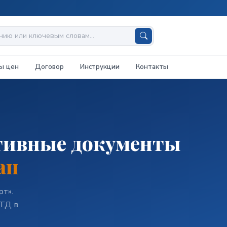
ы цен
Договор
Инструкции
Контакты
тивные документы
ан
т».
НТД в