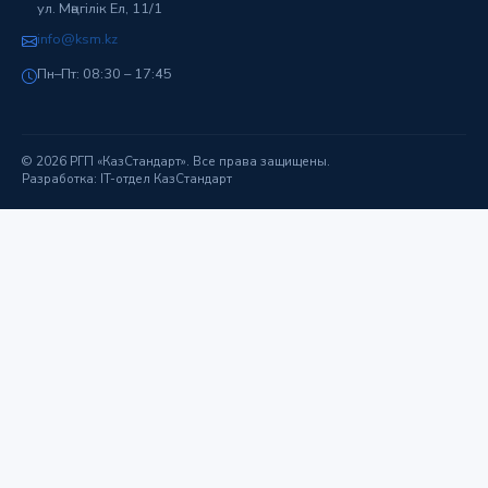
ул. Мәңгілік Ел, 11/1
info@ksm.kz
Пн–Пт: 08:30 – 17:45
© 2026 РГП «КазСтандарт». Все права защищены.
Разработка: IT-отдел КазСтандарт