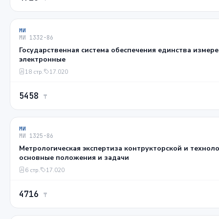
МИ
МИ 1332-86
Государственная система обеспечения единства измер
электронные
18 стр.
17.020
5458
₸
МИ
МИ 1325-86
Метрологическая экспертиза контрукторской и технол
основные положения и задачи
6 стр.
17.020
4716
₸