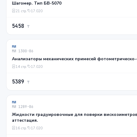
Шагомер. Тип БВ-5070
21 стр.
17.020
5458
₸
МИ
МИ 1300-86
Анализаторы механических примесей фотометрическо-
14 стр.
17.020
5389
₸
МИ
МИ 1289-86
Жидкости градуировочные для поверки вискозиметров
аттестация.
16 стр.
17.020