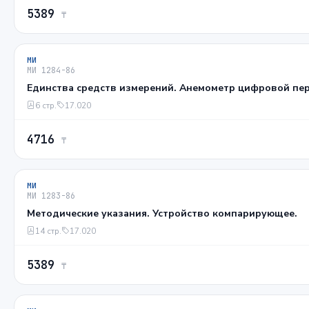
5389
₸
МИ
МИ 1284-86
Единства средств измерений. Анемометр цифровой пе
6 стр.
17.020
4716
₸
МИ
МИ 1283-86
Методические указания. Устройство компарирующее.
14 стр.
17.020
5389
₸