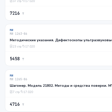
37 стр.
17.020
7216
₸
МИ
МИ 1263-86
Методические указания. Дефектоскопы ультразвуковые.
23 стр.
17.020
5458
₸
МИ
МИ 1265-86
Шагомер. Модель 21802. Методы и средства поверки. М
7 стр.
17.020
4716
₸