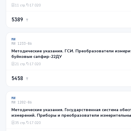
11 стр.
17.020
5389
₸
МИ
МИ 1233-86
Методические указания. ГСИ. Преобразователи измер
буйковые сапфир-22ДУ
21 стр.
17.020
5458
₸
МИ
МИ 1202-86
Методические указания. Государственная система обес
измерений. Приборы и преобразователи измерительные
сопротивления цифровые. Общие требования к методи
35 стр.
17.020