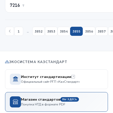
7216
₸
1
…
3852
3853
3854
3855
3856
3857
3
ЭКОСИСТЕМА КАЗСТАНДАРТ
Институт стандартизации
Официальный сайт РГП «КазСтандарт»
Магазин стандартов
ВЫ ЗДЕСЬ
Покупка НТД в формате PDF