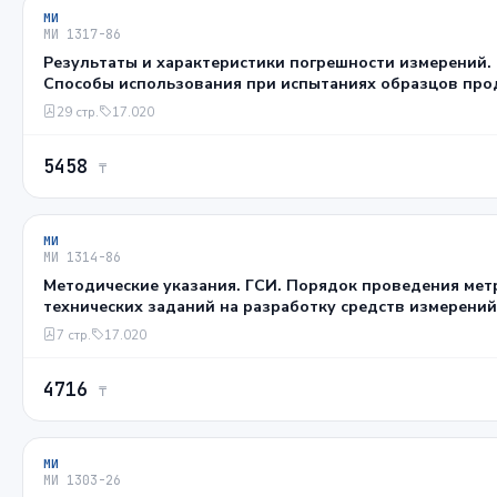
МИ
МИ 1317-86
Результаты и характеристики погрешности измерений. Формы представления.
Способы использования при испытаниях образцов про
параметров.
29 стр.
17.020
5458
₸
МИ
МИ 1314-86
Методические указания. ГСИ. Порядок проведения мет
технических заданий на разработку средств измерений
7 стр.
17.020
4716
₸
МИ
МИ 1303-26