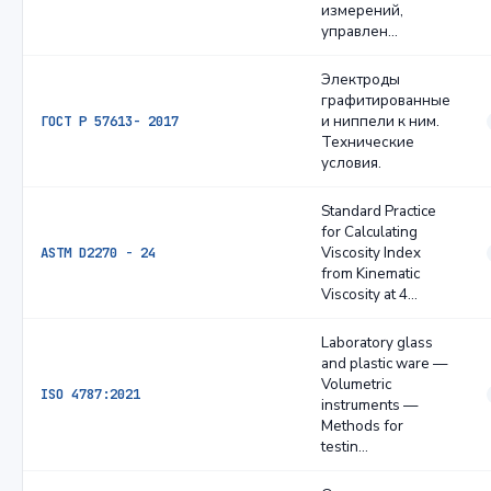
измерений,
управлен…
Электроды
графитированные
и ниппели к ним.
ГОСТ Р 57613- 2017
Технические
условия.
Standard Practice
for Calculating
Viscosity Index
ASTM D2270 − 24
from Kinematic
Viscosity at 4…
Laboratory glass
and plastic ware —
Volumetric
ISO 4787:2021
instruments —
Methods for
testin…