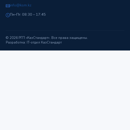
info@ksm.kz
Пн–Пт: 08:30 – 17:45
© 2026 РГП «КазСтандарт». Все права защищены.
Разработка: IT-отдел КазСтандарт