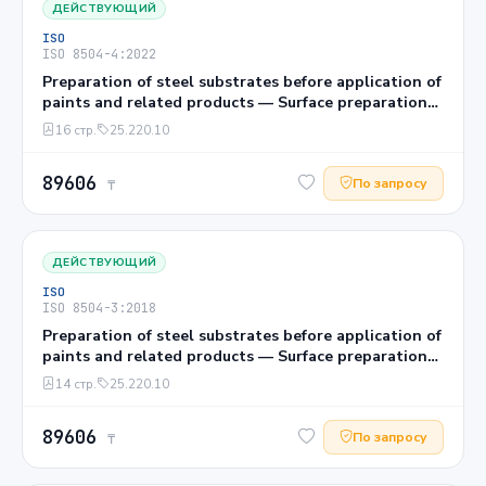
ДЕЙСТВУЮЩИЙ
ISO
ISO 8504-4:2022
Preparation of steel substrates before application of
paints and related products — Surface preparation
methods — Part 4: Acid pickling
16 стр.
25.220.10
89606
По запросу
₸
ДЕЙСТВУЮЩИЙ
ISO
ISO 8504-3:2018
Preparation of steel substrates before application of
paints and related products — Surface preparation
methods — Part 3: Hand- and power-tool cleaning
14 стр.
25.220.10
89606
По запросу
₸