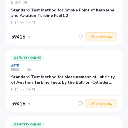
D1322−25
Standard Test Method for Smoke Point of Kerosene
and Aviation Turbine Fuel1,2
13 стр.
НЕТ
59416
По запросу
₸
ДЕЙСТВУЮЩИЙ
ASTM
D5001 − 26
Standard Test Method for Measurement of Lubricity
of Aviation Turbine Fuels by the Ball-on-Cylinder
Lubricity Evaluator (BOCLE)1
12 стр.
НЕТ
59416
По запросу
₸
ДЕЙСТВУЮЩИЙ