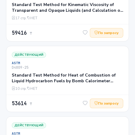
Standard Test Method for Kinematic Viscosity of
Transparent and Opaque Liquids (and Calculation of
Dynamic Viscosity)1
17 стр.
НЕТ
59416
По запросу
₸
ДЕЙСТВУЮЩИЙ
ASTM
D4809−25
Standard Test Method for Heat of Combustion of
Liquid Hydrocarbon Fuels by Bomb Calorimeter
(Precision Method)1
10 стр.
НЕТ
53614
По запросу
₸
ДЕЙСТВУЮЩИЙ
ASTM