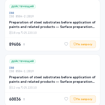
ДЕЙСТВУЮЩИЙ
ISO
ISO 8504-2:2019
Preparation of steel substrates before application of
paints and related products — Surface preparation
methods — Part 2: Abrasive blast-cleaning
18 стр.
25.220.10
89606
По запросу
₸
ДЕЙСТВУЮЩИЙ
ISO
ISO 8504-1:2019
Preparation of steel substrates before application of
paints and related products — Surface preparation
methods — Part 1: General principles
12 стр.
25.220.10
60036
По запросу
₸