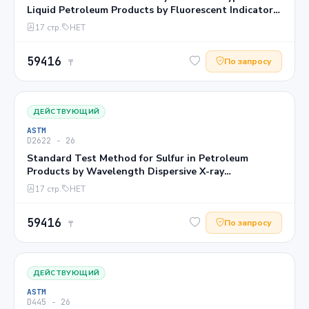
Liquid Petroleum Products by Fluorescent Indicator
Adsorption1
17 стр.
НЕТ
59416
По запросу
₸
ДЕЙСТВУЮЩИЙ
ASTM
D2622 − 26
Standard Test Method for Sulfur in Petroleum
Products by Wavelength Dispersive X-ray
Fluorescence Spectrometry
17 стр.
НЕТ
59416
По запросу
₸
ДЕЙСТВУЮЩИЙ
ASTM
D445 − 26