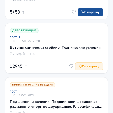
5458
В корзину
₸
ДЕЙСТВУЮЩИЙ
ГОСТ Р
ГОСТ Р 58895-2020
Бетоны химически стойкие. Технические условия
28 стр.
91.100.30
12945
По запросу
₸
ПРИНЯТ В МГС (НЕ ВВЕДЕН)
ГОСТ
ГОСТ 4252-2022
Подшипники качения. Подшипники шариковые
радиально-упорные двухрядные. Классификация,
указания по применению и эксплуатации
10 стр.
21