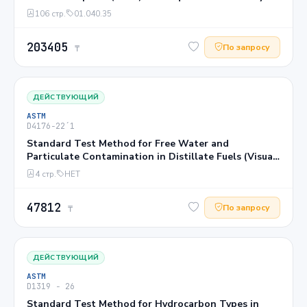
106 стр.
01.040.35
203405
По запросу
₸
ДЕЙСТВУЮЩИЙ
ASTM
D4176−22´1
Standard Test Method for Free Water and
Particulate Contamination in Distillate Fuels (Visual
Inspection Procedures)1
4 стр.
НЕТ
47812
По запросу
₸
ДЕЙСТВУЮЩИЙ
ASTM
D1319 − 26
Standard Test Method for Hydrocarbon Types in