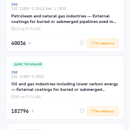
ISO
ISO 21809-3:2016/Amd 1:2020
Petroleum and natural gas industries — External
coatings for buried or submerged pipelines used in
pipeline transportation systems — Part 3: Field joint
10 стр.
75.200
coatings AMENDMENT 1: Introduction of mesh-
backed coating systems
60036
По запросу
₸
ДЕЙСТВУЮЩИЙ
ISO
ISO 21809-2:2026
Oil and gas industries including lower carbon energy
— External coatings for buried or submerged
pipelines used in pipeline transportation systems —
80 стр.
75.200
Part 2: Single-layer fusion-bonded epoxy coatings
182796
По запросу
₸