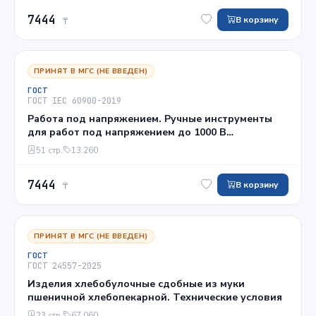
7444
В корзину
₸
ПРИНЯТ В МГС (НЕ ВВЕДЕН)
ГОСТ
ГОСТ IEC 60900-2019
Работа под напряжением. Ручные инструменты
для работ под напряжением до 1000 В
переменного и 1500 В постоянного тока. Общие
51 стр.
13.260
требования и методы испытаний
7444
В корзину
₸
ПРИНЯТ В МГС (НЕ ВВЕДЕН)
ГОСТ
ГОСТ 24557-2025
Изделия хлебобулочные сдобные из муки
пшеничной хлебопекарной. Технические условия
23 стр.
67.060