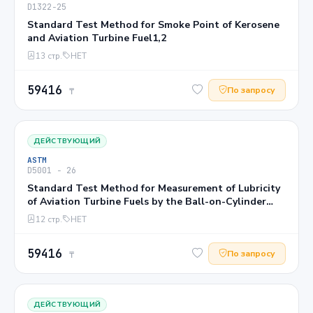
D1322−25
Standard Test Method for Smoke Point of Kerosene
and Aviation Turbine Fuel1,2
13 стр.
НЕТ
59416
По запросу
₸
ДЕЙСТВУЮЩИЙ
ASTM
D5001 − 26
Standard Test Method for Measurement of Lubricity
of Aviation Turbine Fuels by the Ball-on-Cylinder
Lubricity Evaluator (BOCLE)1
12 стр.
НЕТ
59416
По запросу
₸
ДЕЙСТВУЮЩИЙ