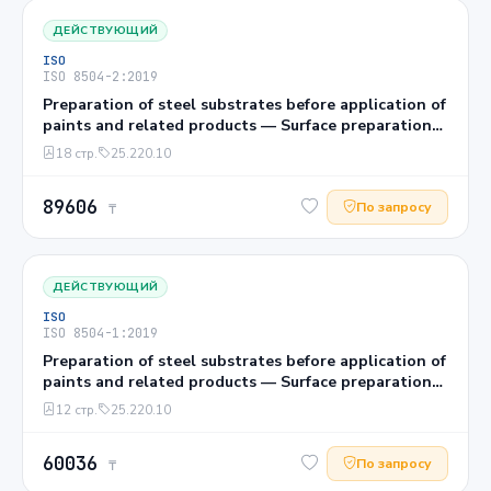
ДЕЙСТВУЮЩИЙ
ISO
ISO 8504-2:2019
Preparation of steel substrates before application of
paints and related products — Surface preparation
methods — Part 2: Abrasive blast-cleaning
18 стр.
25.220.10
89606
По запросу
₸
ДЕЙСТВУЮЩИЙ
ISO
ISO 8504-1:2019
Preparation of steel substrates before application of
paints and related products — Surface preparation
methods — Part 1: General principles
12 стр.
25.220.10
60036
По запросу
₸