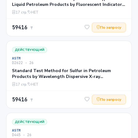
Liquid Petroleum Products by Fluorescent Indicator
Adsorption1
17 стр.
НЕТ
59416
По запросу
₸
ДЕЙСТВУЮЩИЙ
ASTM
D2622 − 26
Standard Test Method for Sulfur in Petroleum
Products by Wavelength Dispersive X-ray
Fluorescence Spectrometry
17 стр.
НЕТ
59416
По запросу
₸
ДЕЙСТВУЮЩИЙ
ASTM
D445 − 26