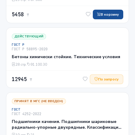
5458
В корзину
₸
ДЕЙСТВУЮЩИЙ
ГОСТ Р
ГОСТ Р 58895-2020
Бетоны химически стойкие. Технические условия
28 стр.
91.100.30
12945
По запросу
₸
ПРИНЯТ В МГС (НЕ ВВЕДЕН)
ГОСТ
ГОСТ 4252-2022
Подшипники качения. Подшипники шариковые
радиально-упорные двухрядные. Классификация,
указания по применению и эксплуатации
10 стр.
21