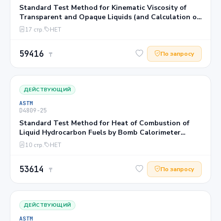
Standard Test Method for Kinematic Viscosity of
Transparent and Opaque Liquids (and Calculation of
Dynamic Viscosity)1
17 стр.
НЕТ
59416
По запросу
₸
ДЕЙСТВУЮЩИЙ
ASTM
D4809−25
Standard Test Method for Heat of Combustion of
Liquid Hydrocarbon Fuels by Bomb Calorimeter
(Precision Method)1
10 стр.
НЕТ
53614
По запросу
₸
ДЕЙСТВУЮЩИЙ
ASTM