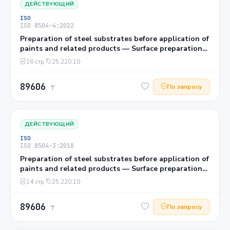
ДЕЙСТВУЮЩИЙ
ISO
ISO 8504-4:2022
Preparation of steel substrates before application of
paints and related products — Surface preparation
methods — Part 4: Acid pickling
16 стр.
25.220.10
89606
По запросу
₸
ДЕЙСТВУЮЩИЙ
ISO
ISO 8504-3:2018
Preparation of steel substrates before application of
paints and related products — Surface preparation
methods — Part 3: Hand- and power-tool cleaning
14 стр.
25.220.10
89606
По запросу
₸