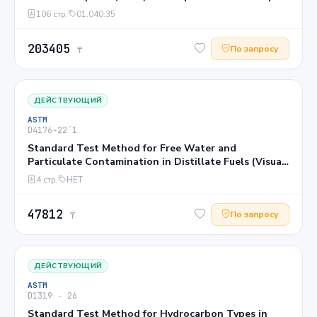
106 стр.
01.040.35
203405
По запросу
₸
ДЕЙСТВУЮЩИЙ
ASTM
D4176−22´1
Standard Test Method for Free Water and
Particulate Contamination in Distillate Fuels (Visual
Inspection Procedures)1
4 стр.
НЕТ
47812
По запросу
₸
ДЕЙСТВУЮЩИЙ
ASTM
D1319 − 26
Standard Test Method for Hydrocarbon Types in