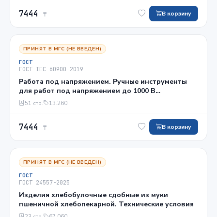
7444
В корзину
₸
ПРИНЯТ В МГС (НЕ ВВЕДЕН)
ГОСТ
ГОСТ IEC 60900-2019
Работа под напряжением. Ручные инструменты
для работ под напряжением до 1000 В
переменного и 1500 В постоянного тока. Общие
51 стр.
13.260
требования и методы испытаний
7444
В корзину
₸
ПРИНЯТ В МГС (НЕ ВВЕДЕН)
ГОСТ
ГОСТ 24557-2025
Изделия хлебобулочные сдобные из муки
пшеничной хлебопекарной. Технические условия
23 стр.
67.060