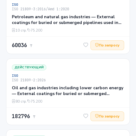
ISO
ISO 21809-3:2016/Amd 1:2020
Petroleum and natural gas industries — External
coatings for buried or submerged pipelines used in
pipeline transportation systems — Part 3: Field joint
10 стр.
75.200
coatings AMENDMENT 1: Introduction of mesh-
backed coating systems
60036
По запросу
₸
ДЕЙСТВУЮЩИЙ
ISO
ISO 21809-2:2026
Oil and gas industries including lower carbon energy
— External coatings for buried or submerged
pipelines used in pipeline transportation systems —
80 стр.
75.200
Part 2: Single-layer fusion-bonded epoxy coatings
182796
По запросу
₸