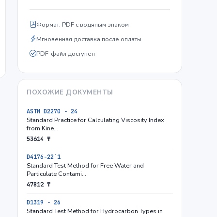
Формат: PDF с водяным знаком
Мгновенная доставка после оплаты
PDF-файл доступен
ПОХОЖИЕ ДОКУМЕНТЫ
ASTM D2270 − 24
Standard Practice for Calculating Viscosity Index
from Kine…
53614 ₸
D4176−22´1
Standard Test Method for Free Water and
Particulate Contami…
47812 ₸
D1319 − 26
Standard Test Method for Hydrocarbon Types in