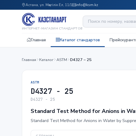
Астана, ул. Мәңгілік Ел, 11/1
info@ksm.kz
ИНТЕРНЕТ-МАГАЗИН СТАНДАРТОВ
Главная
Каталог стандартов
Прейскурант
Главная
Каталог
ASTM
D4327 − 25
ASTM
D4327 − 25
D4327 − 25
Standard Test Method for Anions in W
Standard Test Method for Anions in Water by Suppr