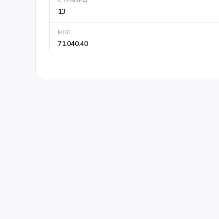
СТРАНИЦ
13
МКС
71.040.40