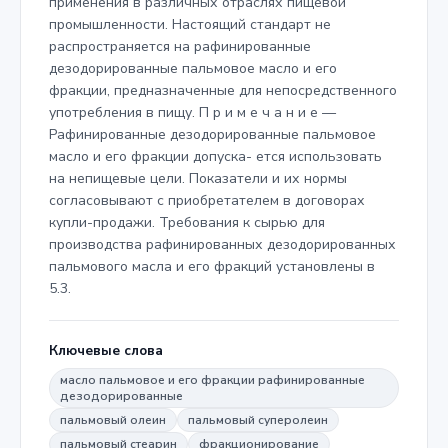
применения в различных отраслях пищевой
промышленности. Настоящий стандарт не
распространяется на рафинированные
дезодорированные пальмовое масло и его
фракции, предназначенные для непосредственного
употребления в пищу. П р и м е ч а н и е —
Рафинированные дезодорированные пальмовое
масло и его фракции допуска- ется использовать
на непищевые цели. Показатели и их нормы
согласовывают с приобретателем в договорах
купли-продажи. Требования к сырью для
производства рафинированных дезодорированных
пальмового масла и его фракций установлены в
5.3.
Ключевые слова
масло пальмовое и его фракции рафинированные
дезодорированные
пальмовый олеин
пальмовый суперолеин
пальмовый стеарин
фракционирование