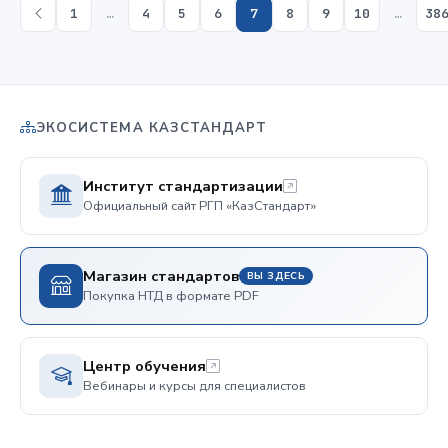
1
…
4
5
6
7
8
9
10
…
38
ЭКОСИСТЕМА КАЗСТАНДАРТ
Институт стандартизации
Официальный сайт РГП «КазСтандарт»
Магазин стандартов
ВЫ ЗДЕСЬ
Покупка НТД в формате PDF
Центр обучения
Вебинары и курсы для специалистов