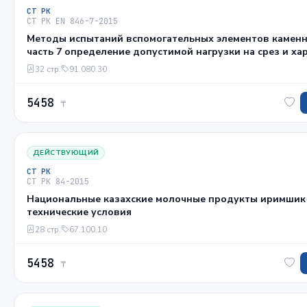
СТ РК
СТ РК EN 846-7-2015
Методы испытаний вспомогательных элементов каменн
часть 7 определение допустимой нагрузки на срез и ха
деформации под нагрузкой анкеров, крепящих кладку, 
32 стр.
91.080.30
срезу и скольжению (испытание между двумя элемента
строительных соединений)
5458
₸
ДЕЙСТВУЮЩИЙ
СТ РК
СТ РК 84-2015
Национальные казахские молочные продукты иримшик
технические условия
28 стр.
67.100.10
5458
₸