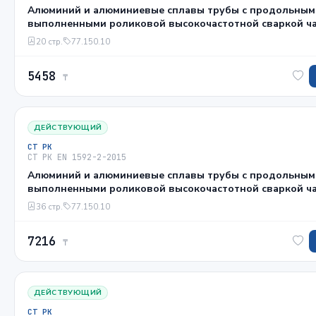
Алюминий и алюминиевые сплавы трубы с продольным
выполненными роликовой высокочастотной сваркой ча
допуски размеров и формы для круглых труб
20 стр.
77.150.10
5458
₸
ДЕЙСТВУЮЩИЙ
СТ РК
СТ РК EN 1592-2-2015
Алюминий и алюминиевые сплавы трубы с продольным
выполненными роликовой высокочастотной сваркой ча
механические характеристики
36 стр.
77.150.10
7216
₸
ДЕЙСТВУЮЩИЙ
СТ РК