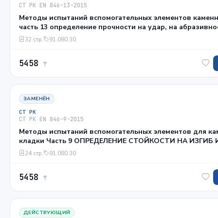
СТ РК EN 846-13-2015
Методы испытаний вспомогательных элементов каменн
часть 13 определение прочности на удар, на абразивно
воздействие и коррозию органических покрытий
32 стр.
91.080.30
5458
₸
ЗАМЕНЁН
СТ РК
СТ РК EN 846-9-2015
Методы испытаний вспомогательных элементов для ка
кладки Часть 9 ОПРЕДЕЛЕНИЕ СТОЙКОСТИ НА ИЗГИБ 
ПЕРЕМЫЧЕК
24 стр.
91.080.30
5458
₸
ДЕЙСТВУЮЩИЙ