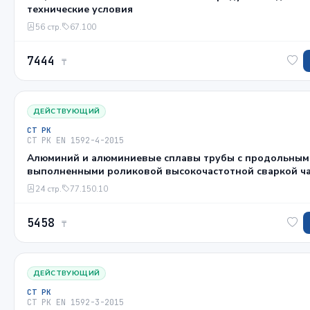
технические условия
56 стр.
67.100
7444
₸
ДЕЙСТВУЮЩИЙ
СТ РК
СТ РК EN 1592-4-2015
Алюминий и алюминиевые сплавы трубы с продольным
выполненными роликовой высокочастотной сваркой ча
допуски размеров и формы для квадратных, прямоуго
24 стр.
77.150.10
профилированных труб
5458
₸
ДЕЙСТВУЮЩИЙ
СТ РК
СТ РК EN 1592-3-2015