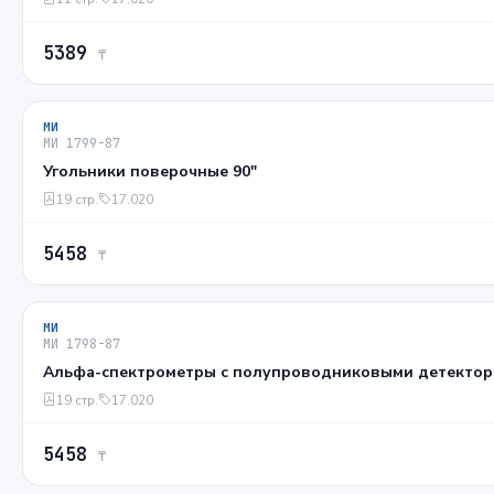
5389
₸
МИ
МИ 1799-87
Угольники поверочные 90"
19 стр.
17.020
5458
₸
МИ
МИ 1798-87
Альфа-спектрометры с полупроводниковыми детектор
19 стр.
17.020
5458
₸