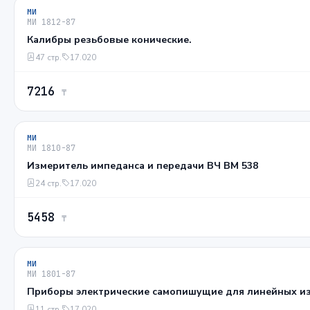
МИ
МИ 1812-87
Калибры резьбовые конические.
47 стр.
17.020
7216
₸
МИ
МИ 1810-87
Измеритель импеданса и передачи ВЧ ВМ 538
24 стр.
17.020
5458
₸
МИ
МИ 1801-87
Приборы электрические самопишущие для линейных и
11 стр.
17.020