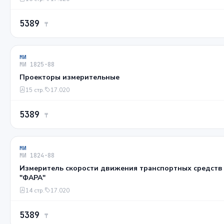
5389
₸
МИ
МИ 1825-88
Проекторы измерительные
15 стр.
17.020
5389
₸
МИ
МИ 1824-88
Измеритель скорости движения транспортных средств ди
"ФАРА"
14 стр.
17.020
5389
₸