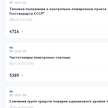
МИ 1837-88
Типовое положение о контрольно-поверочном пункте 
Госстандарта СССР"
8 стр.
17.020
4716
₸
МИ
МИ 1835-88
Частотомеры электронно-счетные.
12 стр.
17.020
5389
₸
МИ
МИ 1832-88
Сличения групп средств поверки одинакового уровня т
16 стр.
17.020