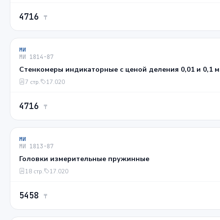
4716
₸
МИ
МИ 1814-87
Стенкомеры индикаторные с ценой деления 0,01 и 0,1 
7 стр.
17.020
4716
₸
МИ
МИ 1813-87
Головки измерительные пружинные
18 стр.
17.020
5458
₸