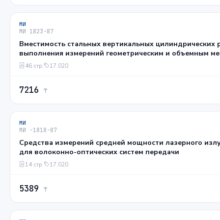
МИ
МИ 1823-87
Вместимость стальных вертикальных цилиндрических 
выполнения измерений геометрическим и объемным м
46 стр.
17.020
7216
₸
МИ
МИ -1818-87
Средства измерений средней мощности лазерного излучения от
для волоконно-оптических систем передачи
14 стр.
17.020
5389
₸