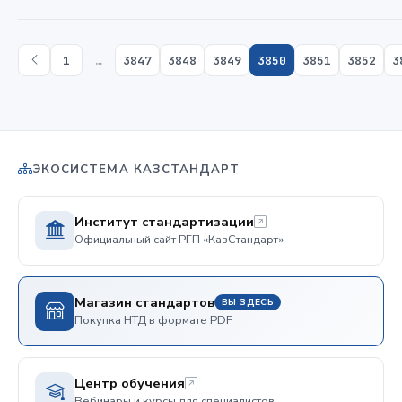
1
…
3847
3848
3849
3850
3851
3852
3
ЭКОСИСТЕМА КАЗСТАНДАРТ
Институт стандартизации
Официальный сайт РГП «КазСтандарт»
Магазин стандартов
ВЫ ЗДЕСЬ
Покупка НТД в формате PDF
Центр обучения
Вебинары и курсы для специалистов