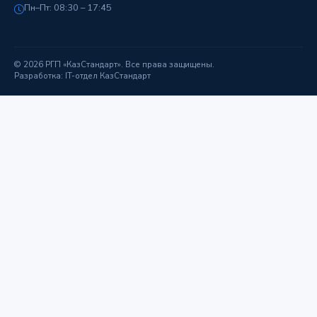
Пн–Пт: 08:30 – 17:45
© 2026 РГП «КазСтандарт». Все права защищены.
Разработка: IT-отдел КазСтандарт