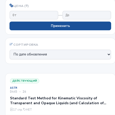
ЦЕНА (₸)
—
Применить
СОРТИРОВКА
ДЕЙСТВУЮЩИЙ
ASTM
D445 − 26
Standard Test Method for Kinematic Viscosity of
Transparent and Opaque Liquids (and Calculation of
Dynamic Viscosity)1
17 стр.
НЕТ