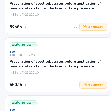
Preparation of steel substrates before application of
paints and related products — Surface preparation
methods — Part 2: Abrasive blast-cleaning
18 стр.
25.220.10
89606
По запросу
₸
ДЕЙСТВУЮЩИЙ
ISO
ISO 8504-1:2019
Preparation of steel substrates before application of
paints and related products — Surface preparation
methods — Part 1: General principles
12 стр.
25.220.10
60036
По запросу
₸
ДЕЙСТВУЮЩИЙ
ISO