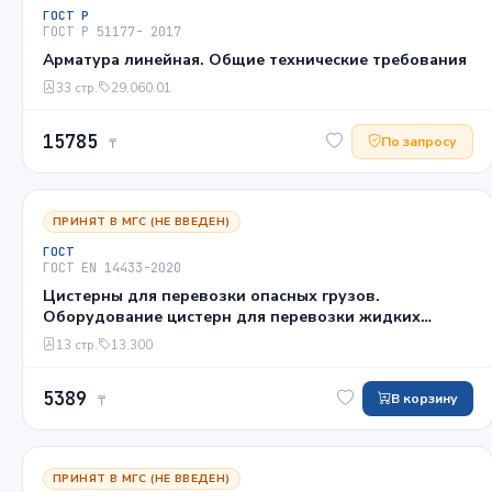
ГОСТ Р
ГОСТ Р 51177- 2017
Арматура линейная. Общие технические требования
33 стр.
29.060.01
15785
По запросу
₸
ПРИНЯТ В МГС (НЕ ВВЕДЕН)
ГОСТ
ГОСТ EN 14433-2020
Цистерны для перевозки опасных грузов.
Оборудование цистерн для перевозки жидких
химикатов и сжиженных газов. Всасывающие
13 стр.
13.300
клапаны
5389
В корзину
₸
ПРИНЯТ В МГС (НЕ ВВЕДЕН)