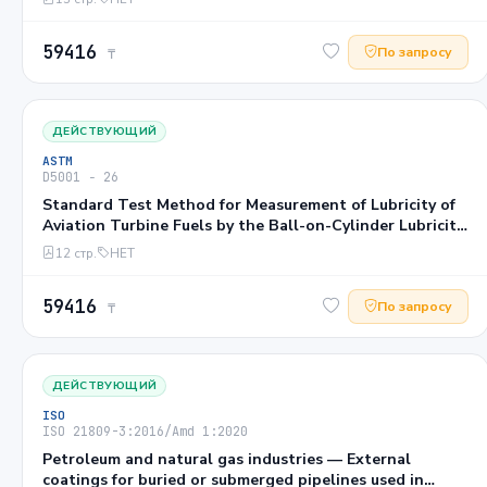
59416
По запросу
₸
ДЕЙСТВУЮЩИЙ
ASTM
D5001 − 26
Standard Test Method for Measurement of Lubricity of
Aviation Turbine Fuels by the Ball-on-Cylinder Lubricity
Evaluator (BOCLE)1
12 стр.
НЕТ
59416
По запросу
₸
ДЕЙСТВУЮЩИЙ
ISO
ISO 21809-3:2016/Amd 1:2020
Petroleum and natural gas industries — External
coatings for buried or submerged pipelines used in