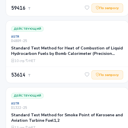
59416
По запросу
₸
ДЕЙСТВУЮЩИЙ
ASTM
D4809−25
Standard Test Method for Heat of Combustion of Liquid
Hydrocarbon Fuels by Bomb Calorimeter (Precision
Method)1
10 стр.
НЕТ
53614
По запросу
₸
ДЕЙСТВУЮЩИЙ
ASTM
D1322−25
Standard Test Method for Smoke Point of Kerosene and
Aviation Turbine Fuel1,2
13 стр.
НЕТ