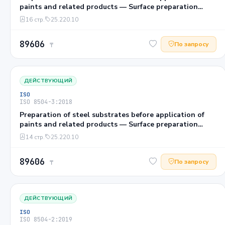
paints and related products — Surface preparation
methods — Part 4: Acid pickling
16 стр.
25.220.10
89606
По запросу
₸
ДЕЙСТВУЮЩИЙ
ISO
ISO 8504-3:2018
Preparation of steel substrates before application of
paints and related products — Surface preparation
methods — Part 3: Hand- and power-tool cleaning
14 стр.
25.220.10
89606
По запросу
₸
ДЕЙСТВУЮЩИЙ
ISO
ISO 8504-2:2019