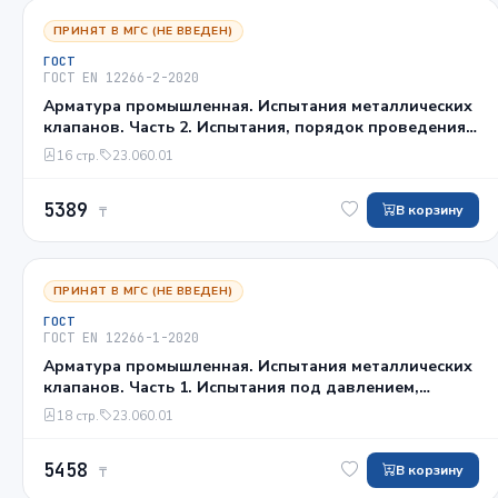
ПРИНЯТ В МГС (НЕ ВВЕДЕН)
ГОСТ
ГОСТ EN 12266-2-2020
Арматура промышленная. Испытания металлических
клапанов. Часть 2. Испытания, порядок проведения
испытаний и критерии оценки. Дополнительные
16 стр.
23.060.01
требования
5389
В корзину
₸
ПРИНЯТ В МГС (НЕ ВВЕДЕН)
ГОСТ
ГОСТ EN 12266-1-2020
Арматура промышленная. Испытания металлических
клапанов. Часть 1. Испытания под давлением,
порядок проведения испытаний и критерии оценки.
18 стр.
23.060.01
Обязательные требования
5458
В корзину
₸