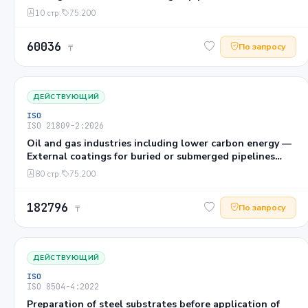
pipeline transportation systems — Part 3: Field joint
10 стр.
75.200
coatings AMENDMENT 1: Introduction of mesh-backed
coating systems
60036
По запросу
₸
ДЕЙСТВУЮЩИЙ
ISO
ISO 21809-2:2026
Oil and gas industries including lower carbon energy —
External coatings for buried or submerged pipelines
used in pipeline transportation systems — Part 2:
80 стр.
75.200
Single-layer fusion-bonded epoxy coatings
182796
По запросу
₸
ДЕЙСТВУЮЩИЙ
ISO
ISO 8504-4:2022
Preparation of steel substrates before application of