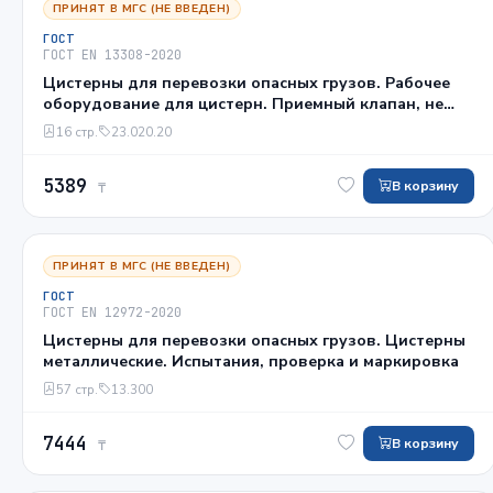
ПРИНЯТ В МГС (НЕ ВВЕДЕН)
ГОСТ
ГОСТ EN 13308-2020
Цистерны для перевозки опасных грузов. Рабочее
оборудование для цистерн. Приемный клапан, не
сбалансированный по давлению
16 стр.
23.020.20
5389
В корзину
₸
ПРИНЯТ В МГС (НЕ ВВЕДЕН)
ГОСТ
ГОСТ EN 12972-2020
Цистерны для перевозки опасных грузов. Цистерны
металлические. Испытания, проверка и маркировка
57 стр.
13.300
7444
В корзину
₸