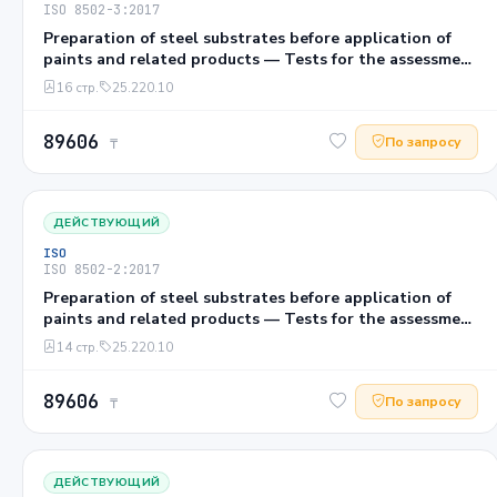
ISO 8502-3:2017
Preparation of steel substrates before application of
paints and related products — Tests for the assessment
of surface cleanliness — Part 3: Assessment of dust on
16 стр.
25.220.10
steel surfaces prepared for painting (pressure-sensitive
tape method)
89606
По запросу
₸
ДЕЙСТВУЮЩИЙ
ISO
ISO 8502-2:2017
Preparation of steel substrates before application of
paints and related products — Tests for the assessment
of surface cleanliness — Part 2: Laboratory
14 стр.
25.220.10
determination of chloride on cleaned surfaces
89606
По запросу
₸
ДЕЙСТВУЮЩИЙ