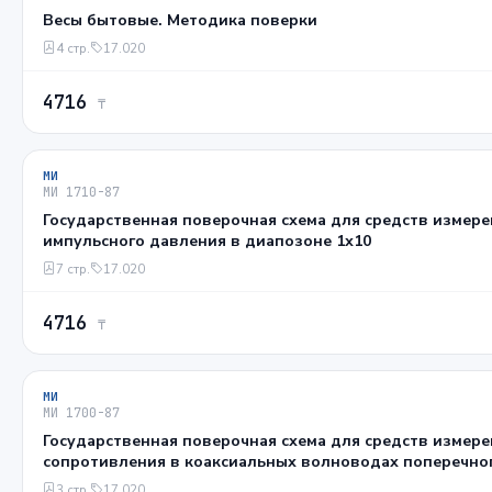
Весы бытовые. Методика поверки
4 стр.
17.020
4716
₸
МИ
МИ 1710-87
Государственная поверочная схема для средств измер
импульсного давления в диапозоне 1х10
7 стр.
17.020
4716
₸
МИ
МИ 1700-87
Государственная поверочная схема для средств измер
сопротивления в коаксиальных волноводах поперечного с
7/3,04 и 3,5/1,52 мм в диапазоне частот 0,02/18,00 ГГц
3 стр.
17.020