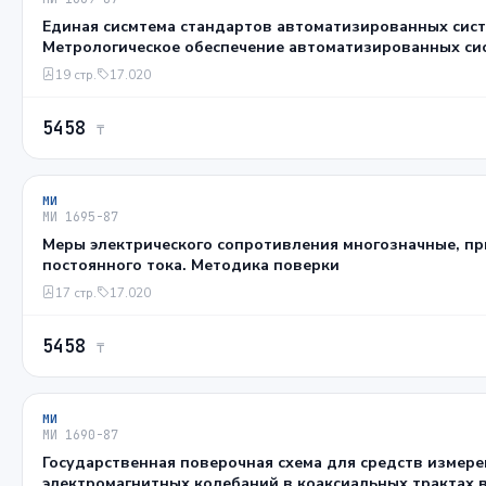
Единая сисмтема стандартов автоматизированных сист
Метрологическое обеспечение автоматизированных си
Основные положения
19 стр.
17.020
5458
₸
МИ
МИ 1695-87
Меры электрического сопротивления многозначные, пр
постоянного тока. Методика поверки
17 стр.
17.020
5458
₸
МИ
МИ 1690-87
Государственная поверочная схема для средств измер
электромагнитных колебаний в коаксиальных трактах в