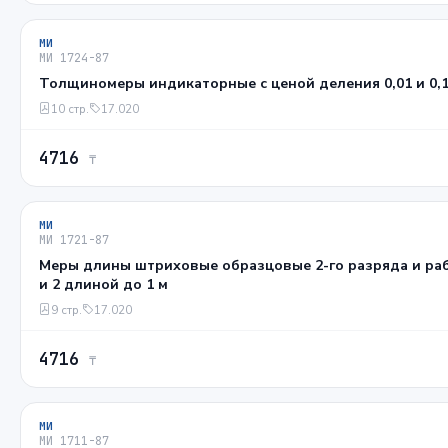
МИ
МИ 1724-87
Толщиномеры индикаторные с ценой деления 0,01 и 0,
10 стр.
17.020
4716
₸
МИ
МИ 1721-87
Меры длины штриховые образцовые 2-го разряда и раб
и 2 длиной до 1 м
9 стр.
17.020
4716
₸
МИ
МИ 1711-87