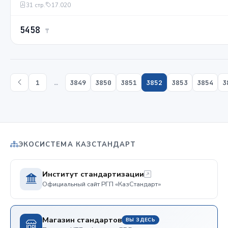
31 стр.
17.020
5458
₸
1
…
3849
3850
3851
3852
3853
3854
3
ЭКОСИСТЕМА КАЗСТАНДАРТ
Институт стандартизации
Официальный сайт РГП «КазСтандарт»
Магазин стандартов
ВЫ ЗДЕСЬ