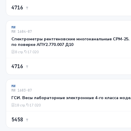
4716
₸
МИ
МИ 1684-87
Спектрометры рентгеновские многоканальные СРМ-25.
по поверке АПУ2.770.007 Д10
8 стр.
17.020
4716
₸
МИ
МИ 1683-87
ГСИ. Весы лабораторные электронные 4-го класса моде
18 стр.
17.020
5458
₸