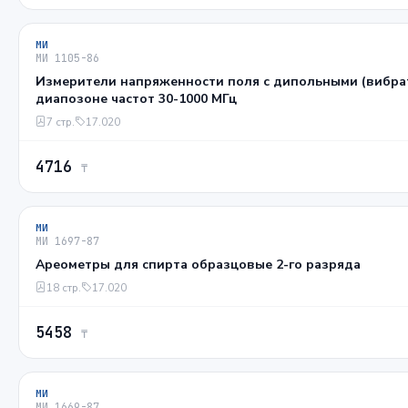
МИ
МИ 1105-86
Измерители напряженности поля с дипольными (вибра
диапозоне частот 30-1000 МГц
7 стр.
17.020
4716
₸
МИ
МИ 1697-87
Ареометры для спирта образцовые 2-го разряда
18 стр.
17.020
5458
₸
МИ
МИ 1669-87