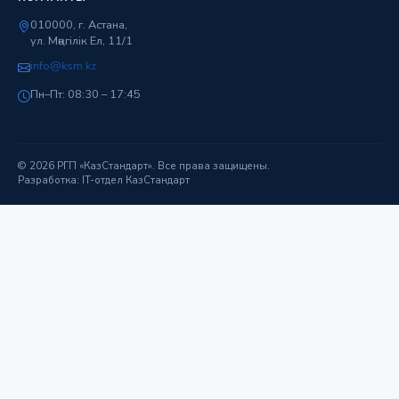
010000, г. Астана,
ул. Мәңгілік Ел, 11/1
info@ksm.kz
Пн–Пт: 08:30 – 17:45
© 2026 РГП «КазСтандарт». Все права защищены.
Разработка: IT-отдел КазСтандарт