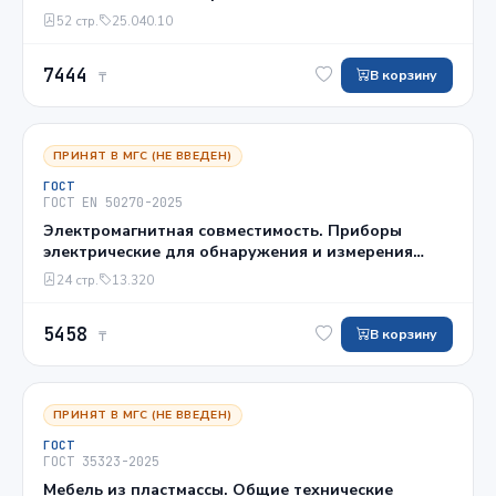
образцов
52 стр.
25.040.10
7444
В корзину
₸
ПРИНЯТ В МГС (НЕ ВВЕДЕН)
ГОСТ
ГОСТ EN 50270-2025
Электромагнитная совместимость. Приборы
электрические для обнаружения и измерения
горючих газов, токсичных газов или кислорода
24 стр.
13.320
5458
В корзину
₸
ПРИНЯТ В МГС (НЕ ВВЕДЕН)
ГОСТ
ГОСТ 35323-2025
Мебель из пластмассы. Общие технические