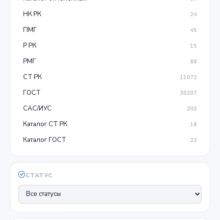
НК РК
24
ПМГ
45
Р РК
15
РМГ
88
СТ РК
11072
ГОСТ
30207
САС/ИУС
202
Каталог СТ РК
18
Каталог ГОСТ
22
СТАТУС