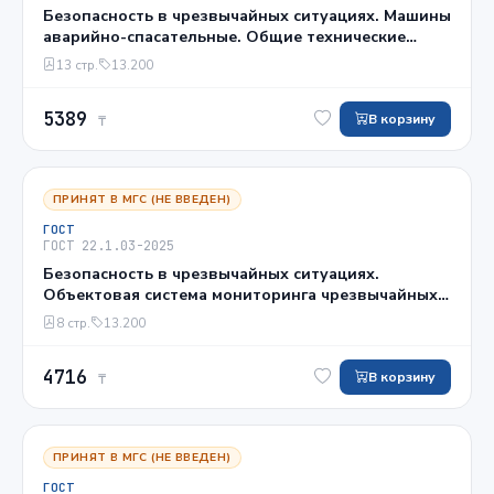
Безопасность в чрезвычайных ситуациях. Машины
аварийно-спасательные. Общие технические
требования
13 стр.
13.200
5389
В корзину
₸
ПРИНЯТ В МГС (НЕ ВВЕДЕН)
ГОСТ
ГОСТ 22.1.03-2025
Безопасность в чрезвычайных ситуациях.
Объектовая система мониторинга чрезвычайных
ситуаций техногенного характера. Общие
8 стр.
13.200
технические требования
4716
В корзину
₸
ПРИНЯТ В МГС (НЕ ВВЕДЕН)
ГОСТ