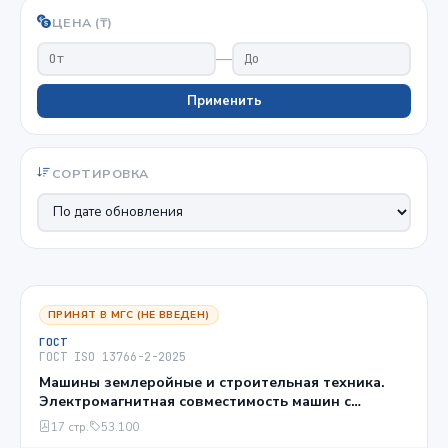
ЦЕНА (₸)
—
Применить
СОРТИРОВКА
ПРИНЯТ В МГС (НЕ ВВЕДЕН)
ГОСТ
ГОСТ ISO 13766-2-2025
Машины землеройные и строительная техника.
Электромагнитная совместимость машин с
внутренним источником электропитания. Часть 2.
17 стр.
53.100
Дополнительные требования к электромагнитной