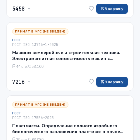
совместимости для функциональной
5458
безопасности
В корзину
₸
ПРИНЯТ В МГС (НЕ ВВЕДЕН)
ГОСТ
ГОСТ ISO 13766-1-2025
Машины землеройные и строительная техника.
Электромагнитная совместимость машин с
внутренним источником электропитания. Часть 1.
44 стр.
53.100
Общие требования к электромагнитной
совместимости при обычных электромагнитных
7216
условиях окружающей среды
В корзину
₸
ПРИНЯТ В МГС (НЕ ВВЕДЕН)
ГОСТ
ГОСТ ISO 17556-2025
Пластмассы. Определение полного аэробного
биологического разложения пластмасс в почве
путем измерения потребления кислорода в
29 стр.
83.080