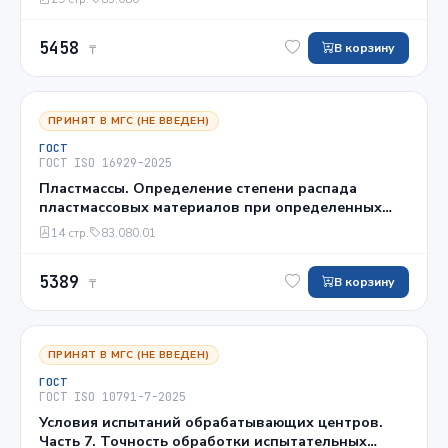
респирометре или количества выделяемого
диоксида углерода
5458
В корзину
₸
ПРИНЯТ В МГС (НЕ ВВЕДЕН)
ГОСТ
ГОСТ ISO 16929-2025
Пластмассы. Определение степени распада
пластмассовых материалов при определенных
условиях компостирования в процессе опытного
14 стр.
83.080.01
испытания
5389
В корзину
₸
ПРИНЯТ В МГС (НЕ ВВЕДЕН)
ГОСТ
ГОСТ ISO 10791-7-2025
Условия испытаний обрабатывающих центров.
Часть 7. Точность обработки испытательных