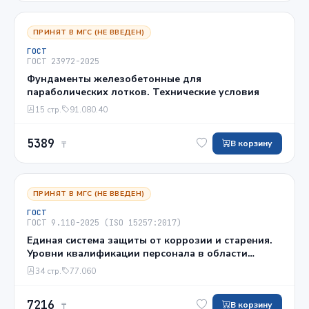
ПРИНЯТ В МГС (НЕ ВВЕДЕН)
ГОСТ
ГОСТ 23972-2025
Фундаменты железобетонные для
параболических лотков. Технические условия
15 стр.
91.080.40
5389
В корзину
₸
ПРИНЯТ В МГС (НЕ ВВЕДЕН)
ГОСТ
ГОСТ 9.110-2025 (ISO 15257:2017)
Единая система защиты от коррозии и старения.
Уровни квалификации персонала в области
катодной защиты
34 стр.
77.060
7216
В корзину
₸