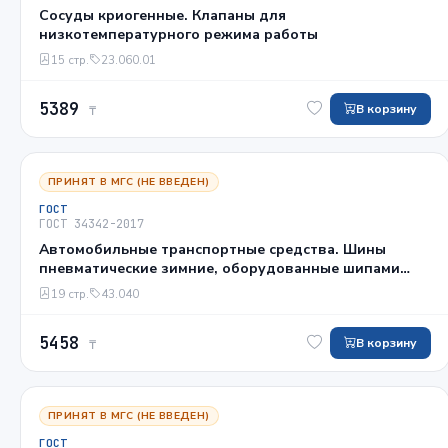
Сосуды криогенные. Клапаны для
низкотемпературного режима работы
15 стр.
23.060.01
5389
В корзину
₸
ПРИНЯТ В МГС (НЕ ВВЕДЕН)
ГОСТ
ГОСТ 34342-2017
Автомобильные транспортные средства. Шины
пневматические зимние, оборудованные шипами
противоскольжения. Методы испытаний по
19 стр.
43.040
определению величины износа тестового дорожного
покрытия
5458
В корзину
₸
ПРИНЯТ В МГС (НЕ ВВЕДЕН)
ГОСТ