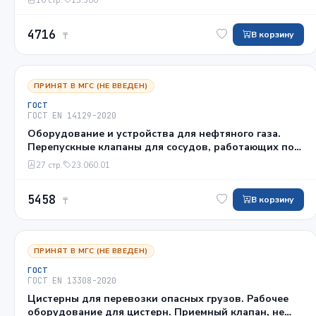
впускные воздушные клапаны
4716
В корзину
₸
ПРИНЯТ В МГС (НЕ ВВЕДЕН)
ГОСТ
ГОСТ EN 14129-2020
Оборудование и устройства для нефтяного газа.
Перепускные клапаны для сосудов, работающих под
давлением, для сжиженного нефтяного газа
27 стр.
23.060.01
5458
В корзину
₸
ПРИНЯТ В МГС (НЕ ВВЕДЕН)
ГОСТ
ГОСТ EN 13308-2020
Цистерны для перевозки опасных грузов. Рабочее
оборудование для цистерн. Приемный клапан, не