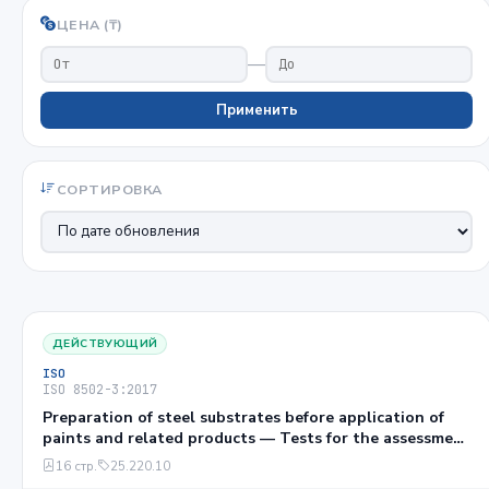
ЦЕНА (₸)
—
Применить
СОРТИРОВКА
ДЕЙСТВУЮЩИЙ
ISO
ISO 8502-3:2017
Preparation of steel substrates before application of
paints and related products — Tests for the assessment
of surface cleanliness — Part 3: Assessment of dust on
16 стр.
25.220.10
steel surfaces prepared for painting (pressure-sensitive