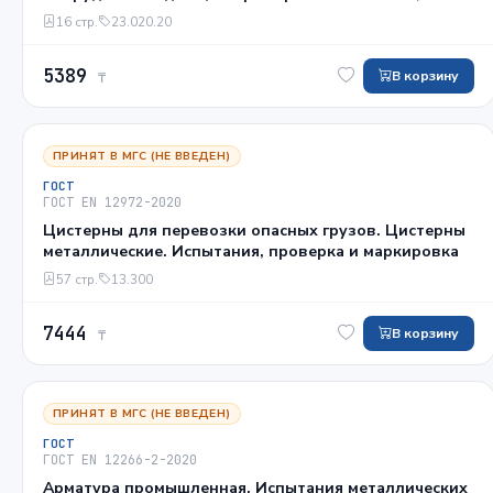
сбалансированный по давлению
16 стр.
23.020.20
5389
В корзину
₸
ПРИНЯТ В МГС (НЕ ВВЕДЕН)
ГОСТ
ГОСТ EN 12972-2020
Цистерны для перевозки опасных грузов. Цистерны
металлические. Испытания, проверка и маркировка
57 стр.
13.300
7444
В корзину
₸
ПРИНЯТ В МГС (НЕ ВВЕДЕН)
ГОСТ
ГОСТ EN 12266-2-2020
Арматура промышленная. Испытания металлических