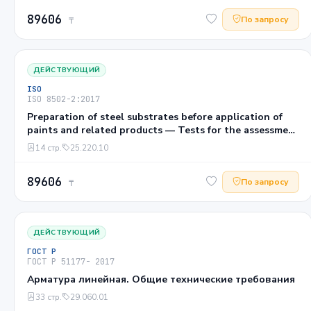
tape method)
89606
По запросу
₸
ДЕЙСТВУЮЩИЙ
ISO
ISO 8502-2:2017
Preparation of steel substrates before application of
paints and related products — Tests for the assessment
of surface cleanliness — Part 2: Laboratory
14 стр.
25.220.10
determination of chloride on cleaned surfaces
89606
По запросу
₸
ДЕЙСТВУЮЩИЙ
ГОСТ Р
ГОСТ Р 51177- 2017
Арматура линейная. Общие технические требования
33 стр.
29.060.01