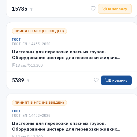
15785
По запросу
₸
ПРИНЯТ В МГС (НЕ ВВЕДЕН)
ГОСТ
ГОСТ EN 14433-2020
Цистерны для перевозки опасных грузов.
Оборудование цистерн для перевозки жидких
химикатов и сжиженных газов. Всасывающие
13 стр.
13.300
клапаны
5389
В корзину
₸
ПРИНЯТ В МГС (НЕ ВВЕДЕН)
ГОСТ
ГОСТ EN 14432-2020
Цистерны для перевозки опасных грузов.
Оборудование цистерн для перевозки жидких
химикатов и сжиженных газов. Выпускные и
10 стр.
13.300