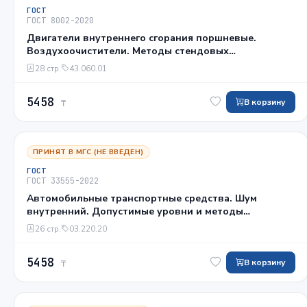
ГОСТ
ГОСТ 8002-2020
Двигатели внутреннего сгорания поршневые.
Воздухоочистители. Методы стендовых
безмоторных испытаний
28 стр.
43.060.01
5458
В корзину
₸
ПРИНЯТ В МГС (НЕ ВВЕДЕН)
ГОСТ
ГОСТ 33555-2022
Автомобильные транспортные средства. Шум
внутренний. Допустимые уровни и методы
испытаний
26 стр.
03.220.20
5458
В корзину
₸