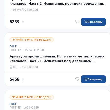
клапанов. Часть 2. Испытания, порядок проведения
испытаний и критерии оценки. Дополнительные
16 стр.
23.060.01
требования
5389
В корзину
₸
ПРИНЯТ В МГС (НЕ ВВЕДЕН)
ГОСТ
ГОСТ EN 12266-1-2020
Арматура промышленная. Испытания металлических
клапанов. Часть 1. Испытания под давлением,
порядок проведения испытаний и критерии оценки.
18 стр.
23.060.01
Обязательные требования
5458
В корзину
₸
ПРИНЯТ В МГС (НЕ ВВЕДЕН)
ГОСТ
ГОСТ EN 1626-2020