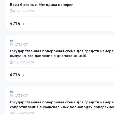
Весы бытовые. Методика поверки
4 стр.
17.020
4716
₸
МИ
МИ 1710-87
Государственная поверочная схема для средств измер
импульсного давления в диапозоне 1х10
7 стр.
17.020
4716
₸
МИ
МИ 1700-87
Государственная поверочная схема для средств измер
сопротивления в коаксиальных волноводах поперечного с
7/3,04 и 3,5/1,52 мм в диапазоне частот 0,02/18,00 ГГц
3 стр.
17.020