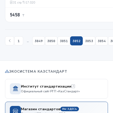
31 стр.
17.020
5458
₸
1
…
3849
3850
3851
3852
3853
3854
3
ЭКОСИСТЕМА КАЗСТАНДАРТ
Институт стандартизации
Официальный сайт РГП «КазСтандарт»
Магазин стандартов
ВЫ ЗДЕСЬ