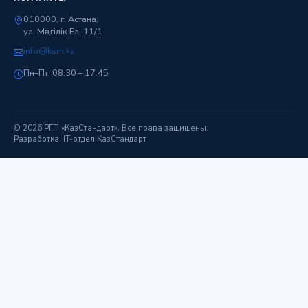
010000, г. Астана,
ул. Мәңгілік Ел, 11/1
info@ksm.kz
Пн–Пт: 08:30 – 17:45
© 2026 РГП «КазСтандарт». Все права защищены.
Разработка: IT-отдел КазСтандарт