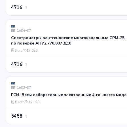
4716
₸
МИ
МИ 1684-87
Спектрометры рентгеновские многоканальные СРМ-25.
по поверке АПУ2.770.007 Д10
8 стр.
17.020
4716
₸
МИ
МИ 1683-87
ГСИ. Весы лабораторные электронные 4-го класса моде
18 стр.
17.020
5458
₸