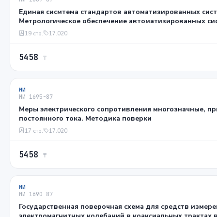
Единая сисмтема стандартов автоматизированных сист
Метрологическое обеспечение автоматизированных си
Основные положения
19 стр.
17.020
5458
₸
МИ
МИ 1695-87
Меры электрического сопротивления многозначные, пр
постоянного тока. Методика поверки
17 стр.
17.020
5458
₸
МИ
МИ 1690-87
Государственная поверочная схема для средств измер
электромагнитных колебаний в коаксиальных трактах в