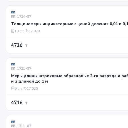
МИ
МИ 1724-87
Толщиномеры индикаторные с ценой деления 0,01 и 0,
10 стр.
17.020
4716
₸
МИ
МИ 1721-87
Меры длины штриховые образцовые 2-го разряда и раб
и 2 длиной до 1 м
9 стр.
17.020
4716
₸
МИ
МИ 1711-87