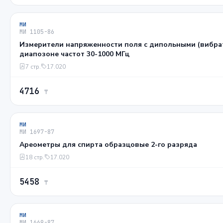
МИ
МИ 1105-86
Измерители напряженности поля с дипольными (вибра
диапозоне частот 30-1000 МГц
7 стр.
17.020
4716
₸
МИ
МИ 1697-87
Ареометры для спирта образцовые 2-го разряда
18 стр.
17.020
5458
₸
МИ
МИ 1669-87