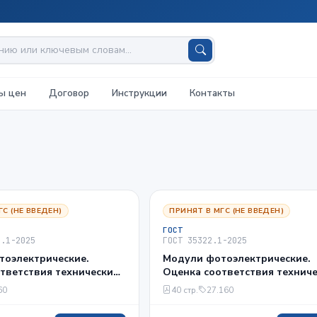
ы цен
Договор
Инструкции
Контакты
ГС (НЕ ВВЕДЕН)
ПРИНЯТ В МГС (НЕ ВВЕДЕН)
ГОСТ
1.1-2025
ГОСТ 35322.1-2025
тоэлектрические.
Модули фотоэлектрические.
тветствия техническим
Оценка соответствия технич
. Часть 1.1.
требованиям. Часть 1. Требо
60
40 стр.
27.160
ые требования к
к испытаниям
м фотоэлектрических