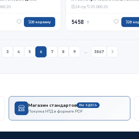
жущих станков.
самоцентрирующих патронов
060.20
24 стр.
25.060.20
точности
кулачками, состоящими из дв
частей. Часть 3. Патроны с
5458
В корзину
механизированным зажимом 
В ко
₸
креплением кулачков с помо
зубчатого зацепления
3
4
5
6
7
8
9
…
3867
Магазин стандартов
ВЫ ЗДЕСЬ
Покупка НТД в формате PDF