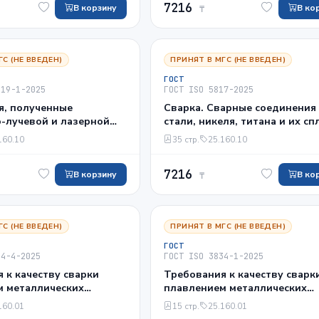
7216
 основе
В корзину
В ко
₸
еского кремния
ГС (НЕ ВВЕДЕН)
ПРИНЯТ В МГС (НЕ ВВЕДЕН)
ГОСТ
919-1-2025
ГОСТ ISO 5817-2025
я, полученные
Сварка. Сварные соединения
-лучевой и лазерной
стали, никеля, титана и их сп
ребования и
полученные сваркой плавле
160.10
35 стр.
25.160.10
ции по уровням
(исключая лучевые способы
асть 1. Сталь, никель,
сварки). Уровни качества
7216
 сплавы
В корзину
В ко
₸
ГС (НЕ ВВЕДЕН)
ПРИНЯТ В МГС (НЕ ВВЕДЕН)
ГОСТ
34-4-2025
ГОСТ ISO 3834-1-2025
 к качеству сварки
Требования к качеству сварк
м металлических
плавлением металлических
. Часть 4.
материалов. Часть 1. Критер
160.01
15 стр.
25.160.01
ные требования к
выбора соответствующего у