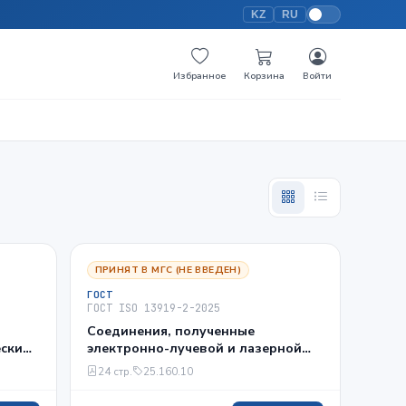
KZ
RU
Избранное
Корзина
Войти
ПРИНЯТ В МГС (НЕ ВВЕДЕН)
ГОСТ
ГОСТ ISO 13919-2-2025
Соединения, полученные
еским
электронно-лучевой и лазерной
вания
сваркой. Требования и
24 стр.
25.160.10
рекомендации по уровням
качества. Часть 2. Алюминий,