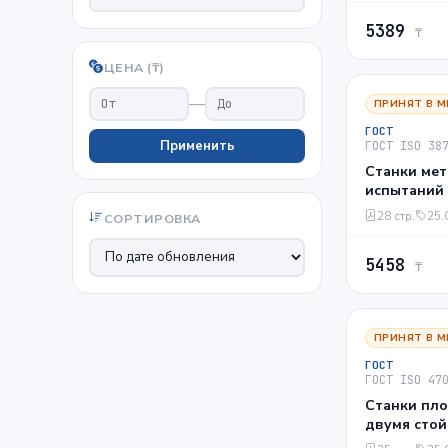
качеству
5389
₸
ЦЕНА (₸)
—
ПРИНЯТ В М
ГОСТ
Применить
ГОСТ ISO 38
Станки ме
испытаний
круглошли
28 стр.
25.
СОРТИРОВКА
Проверка 
5458
₸
ПРИНЯТ В М
ГОСТ
ГОСТ ISO 47
Станки пл
двумя стой
испытаний.