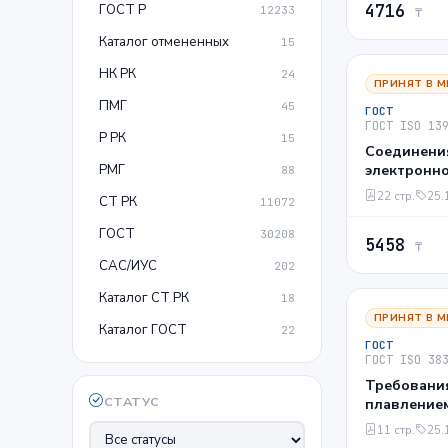
4716
ГОСТ Р
12233
модулей на
₸
кристаллич
Каталог отмененных
15
НК РК
24
ПРИНЯТ В М
ПМГ
45
ГОСТ
ГОСТ ISO 13
Р РК
15
Соединени
РМГ
электронно
88
сваркой. Т
22 стр.
25.
СТ РК
11072
рекоменда
качества. Ч
ГОСТ
30208
5458
титан и их
₸
САС/ИУС
202
Каталог СТ РК
18
ПРИНЯТ В М
Каталог ГОСТ
22
ГОСТ
ГОСТ ISO 38
Требования
СТАТУС
плавление
материалов
11 стр.
25.
Элементар