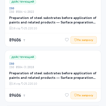
ДЕЙСТВУЮЩИЙ
ISO
ISO 8504-4:2022
Preparation of steel substrates before application of
paints and related products — Surface preparation
methods — Part 4: Acid pickling
16 стр.
25.220.10
89606
По запросу
₸
ДЕЙСТВУЮЩИЙ
ISO
ISO 8504-3:2018
Preparation of steel substrates before application of
paints and related products — Surface preparation
methods — Part 3: Hand- and power-tool cleaning
14 стр.
25.220.10
89606
По запросу
₸