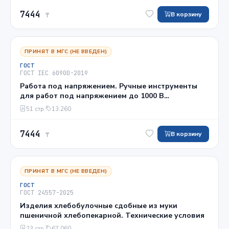
7444
В корзину
₸
ПРИНЯТ В МГС (НЕ ВВЕДЕН)
ГОСТ
ГОСТ IEC 60900-2019
Работа под напряжением. Ручные инструменты
для работ под напряжением до 1000 В
переменного и 1500 В постоянного тока. Общие
51 стр.
13.260
требования и методы испытаний
7444
В корзину
₸
ПРИНЯТ В МГС (НЕ ВВЕДЕН)
ГОСТ
ГОСТ 24557-2025
Изделия хлебобулочные сдобные из муки
пшеничной хлебопекарной. Технические условия
23 стр.
67.060