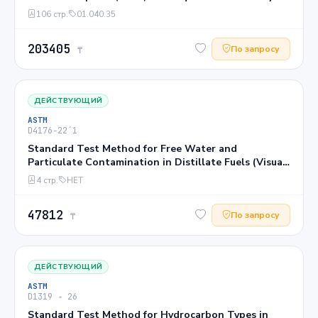
106 стр.
01.040.35
203405
По запросу
₸
ДЕЙСТВУЮЩИЙ
ASTM
D4176−22´1
Standard Test Method for Free Water and
Particulate Contamination in Distillate Fuels (Visual
Inspection Procedures)1
4 стр.
НЕТ
47812
По запросу
₸
ДЕЙСТВУЮЩИЙ
ASTM
D1319 − 26
Standard Test Method for Hydrocarbon Types in