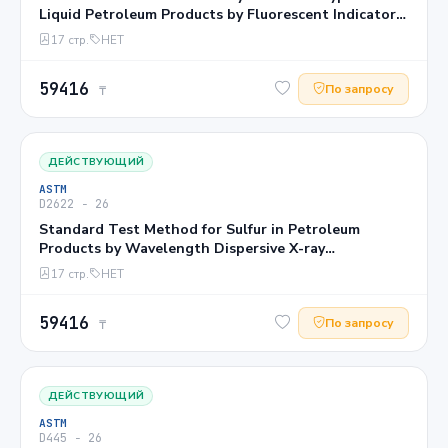
Liquid Petroleum Products by Fluorescent Indicator
Adsorption1
17 стр.
НЕТ
59416
По запросу
₸
ДЕЙСТВУЮЩИЙ
ASTM
D2622 − 26
Standard Test Method for Sulfur in Petroleum
Products by Wavelength Dispersive X-ray
Fluorescence Spectrometry
17 стр.
НЕТ
59416
По запросу
₸
ДЕЙСТВУЮЩИЙ
ASTM
D445 − 26