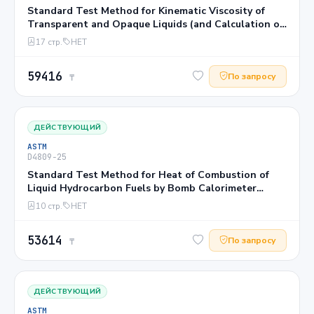
Standard Test Method for Kinematic Viscosity of
Transparent and Opaque Liquids (and Calculation of
Dynamic Viscosity)1
17 стр.
НЕТ
59416
По запросу
₸
ДЕЙСТВУЮЩИЙ
ASTM
D4809−25
Standard Test Method for Heat of Combustion of
Liquid Hydrocarbon Fuels by Bomb Calorimeter
(Precision Method)1
10 стр.
НЕТ
53614
По запросу
₸
ДЕЙСТВУЮЩИЙ
ASTM