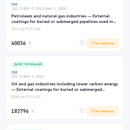
ISO
ISO 21809-3:2016/Amd 1:2020
Petroleum and natural gas industries — External
coatings for buried or submerged pipelines used in
pipeline transportation systems — Part 3: Field joint
10 стр.
75.200
coatings AMENDMENT 1: Introduction of mesh-
backed coating systems
60036
По запросу
₸
ДЕЙСТВУЮЩИЙ
ISO
ISO 21809-2:2026
Oil and gas industries including lower carbon energy
— External coatings for buried or submerged
pipelines used in pipeline transportation systems —
80 стр.
75.200
Part 2: Single-layer fusion-bonded epoxy coatings
182796
По запросу
₸