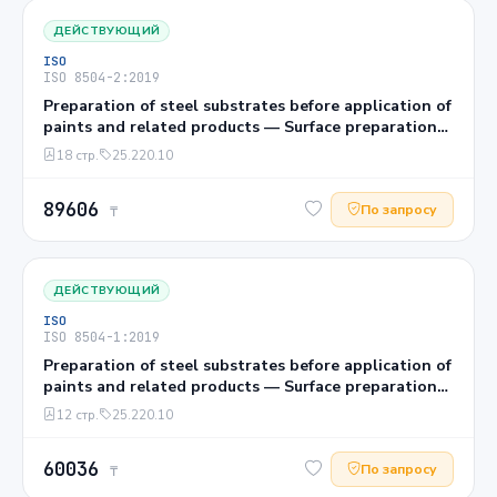
ДЕЙСТВУЮЩИЙ
ISO
ISO 8504-2:2019
Preparation of steel substrates before application of
paints and related products — Surface preparation
methods — Part 2: Abrasive blast-cleaning
18 стр.
25.220.10
89606
По запросу
₸
ДЕЙСТВУЮЩИЙ
ISO
ISO 8504-1:2019
Preparation of steel substrates before application of
paints and related products — Surface preparation
methods — Part 1: General principles
12 стр.
25.220.10
60036
По запросу
₸