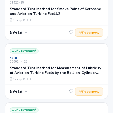
D1322−25
Standard Test Method for Smoke Point of Kerosene
and Aviation Turbine Fuel1,2
13 стр.
НЕТ
59416
По запросу
₸
ДЕЙСТВУЮЩИЙ
ASTM
D5001 − 26
Standard Test Method for Measurement of Lubricity
of Aviation Turbine Fuels by the Ball-on-Cylinder
Lubricity Evaluator (BOCLE)1
12 стр.
НЕТ
59416
По запросу
₸
ДЕЙСТВУЮЩИЙ