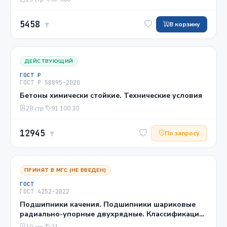
5458
В корзину
₸
ДЕЙСТВУЮЩИЙ
ГОСТ Р
ГОСТ Р 58895-2020
Бетоны химически стойкие. Технические условия
28 стр.
91.100.30
12945
По запросу
₸
ПРИНЯТ В МГС (НЕ ВВЕДЕН)
ГОСТ
ГОСТ 4252-2022
Подшипники качения. Подшипники шариковые
радиально-упорные двухрядные. Классификация,
указания по применению и эксплуатации
10 стр.
21