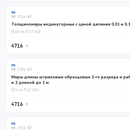
МИ
МИ 1724-87
Толщиномеры индикаторные с ценой деления 0,01 и 0,
10 стр.
17.020
4716
₸
МИ
МИ 1721-87
Меры длины штриховые образцовые 2-го разряда и раб
и 2 длиной до 1 м
9 стр.
17.020
4716
₸
МИ
МИ 1711-87