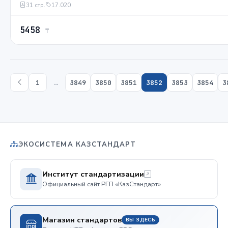
31 стр.
17.020
5458
₸
1
…
3849
3850
3851
3852
3853
3854
3
ЭКОСИСТЕМА КАЗСТАНДАРТ
Институт стандартизации
Официальный сайт РГП «КазСтандарт»
Магазин стандартов
ВЫ ЗДЕСЬ