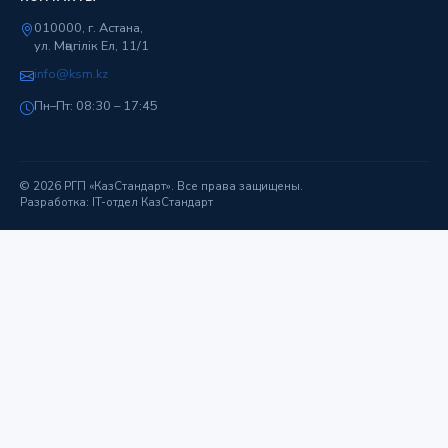
010000, г. Астана,
ул. Мәңгілік Ел, 11/1
info@ksm.kz
Пн–Пт: 08:30 – 17:45
© 2026 РГП «КазСтандарт». Все права защищены.
Разработка: IT-отдел КазСтандарт