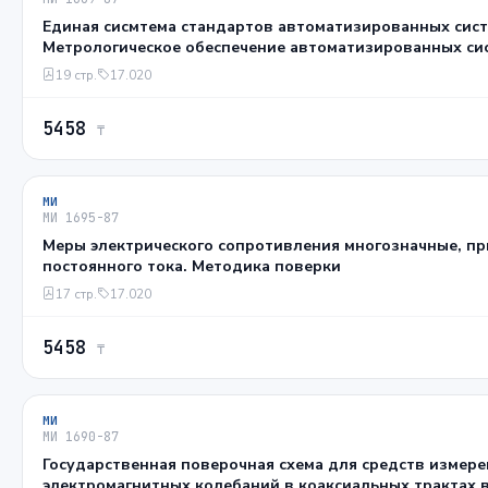
Единая сисмтема стандартов автоматизированных сист
Метрологическое обеспечение автоматизированных си
Основные положения
19 стр.
17.020
5458
₸
МИ
МИ 1695-87
Меры электрического сопротивления многозначные, пр
постоянного тока. Методика поверки
17 стр.
17.020
5458
₸
МИ
МИ 1690-87
Государственная поверочная схема для средств измер
электромагнитных колебаний в коаксиальных трактах в