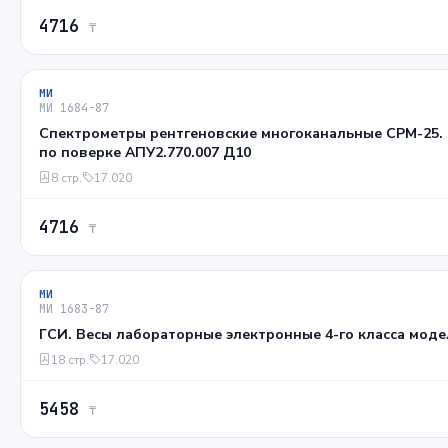
4716
₸
МИ
МИ 1684-87
Спектрометры рентгеновские многоканальные СРМ-25.
по поверке АПУ2.770.007 Д10
8 стр.
17.020
4716
₸
МИ
МИ 1683-87
ГСИ. Весы лабораторные электронные 4-го класса моде
18 стр.
17.020
5458
₸