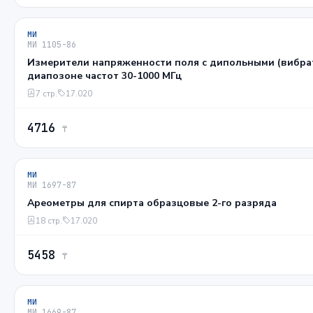
МИ
МИ 1105-86
Измерители напряженности поля с дипольными (вибра
диапозоне частот 30-1000 МГц
7 стр.
17.020
4716
₸
МИ
МИ 1697-87
Ареометры для спирта образцовые 2-го разряда
18 стр.
17.020
5458
₸
МИ
МИ 1669-87