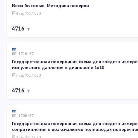
Весы бытовые. Методика поверки
4 стр.
17.020
4716
₸
МИ
МИ 1710-87
Государственная поверочная схема для средств измер
импульсного давления в диапозоне 1х10
7 стр.
17.020
4716
₸
МИ
МИ 1700-87
Государственная поверочная схема для средств измер
сопротивления в коаксиальных волноводах поперечного с
7/3,04 и 3,5/1,52 мм в диапазоне частот 0,02/18,00 ГГц
3 стр.
17.020